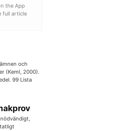
on the App
ull article
a ämnen och
er (KemI, 2000).
del. 99 Lista
Smakprov
 nödvändigt,
atligt