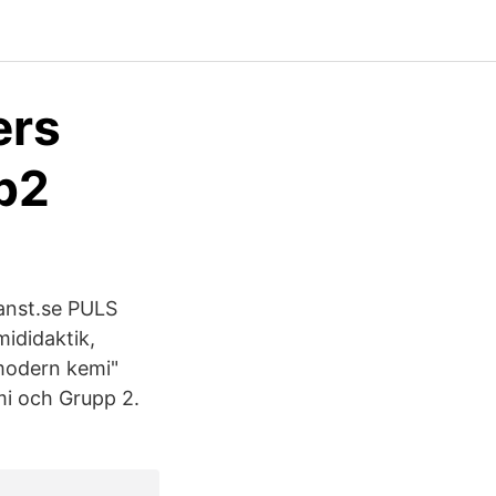
ers
b2
janst.se PULS
ididaktik,
"modern kemi"
mi och Grupp 2.