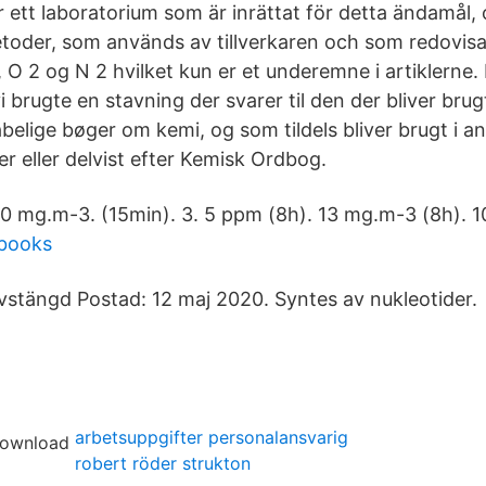
r ett laboratorium som är inrättat för detta ändamål, 
etoder, som används av tillverkaren och som redovisat
 O 2 og N 2 hvilket kun er et underemne i artiklerne.
 brugte en stavning der svarer til den der bliver brugt
elige bøger om kemi, og som tildels bliver brugt i an
r eller delvist efter Kemisk Ordbog.
0 mg.m-3. (15min). 3. 5 ppm (8h). 13 mg.m-3 (8h). 1
 books
Avstängd Postad: 12 maj 2020. Syntes av nukleotider.
arbetsuppgifter personalansvarig
robert röder strukton