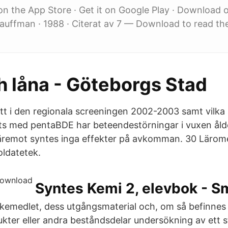
n the App Store · Get it on Google Play · Download 
uffman · 1988 · Citerat av 7 — Download to read the f
h låna - Göteborgs Stad
tt i den regionala screeningen 2002-2003 samt vilk
s med pentaBDE har beteendestörningar i vuxen åld
 däremot syntes inga effekter på avkomman. 30 Lärome
oldatetek.
Syntes Kemi 2, elevbok - 
äkemedlet, dess utgångsmaterial och, om så befinnes
kter eller andra beståndsdelar undersökning av ett st