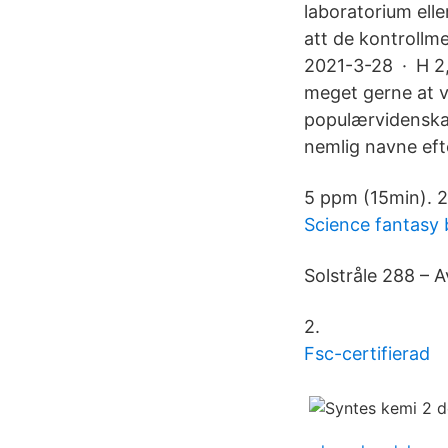
laboratorium elle
att de kontrollm
2021-3-28 · H 2,
meget gerne at vi
populærvidenskab
nemlig navne efte
5 ppm (15min). 2
Science fantasy
Solstråle 288 – 
2.
Fsc-certifierad