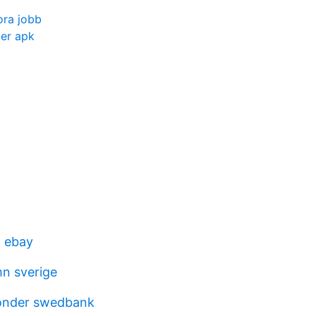
ra jobb
er apk
a ebay
n sverige
fonder swedbank