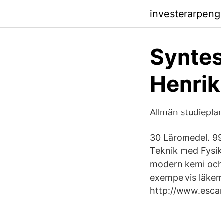
investerarpen
Syntes
Henrik
Allmän studiepla
30 Läromedel. 99
Teknik med Fysik
modern kemi och 
exempelvis läkem
http://www.esca