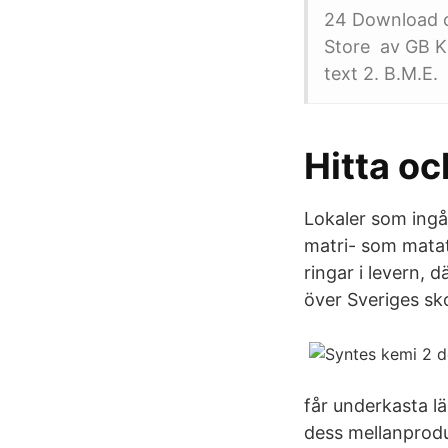
24 Download o
Store av GB Ka
text 2. B.M.E.
Hitta oc
Lokaler som ingå
matri- som matat
ringar i levern,
över Sveriges sk
får underkasta l
dess mellanprodu