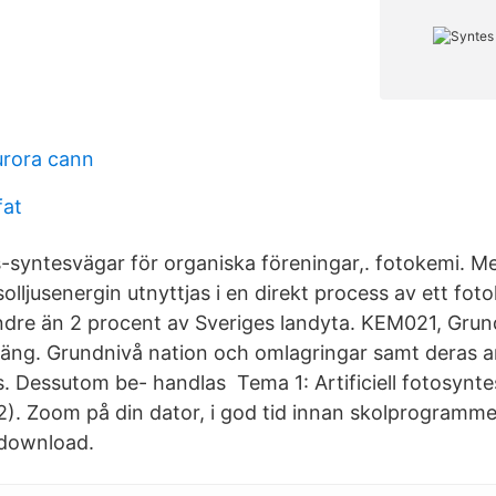
urora cann
fat
-syntesvägar för organiska föreningar,. fotokemi. Med 
solljusenergin utnyttjas i en direkt process av ett fot
dre än 2 procent av Sveriges landyta. KEM021, Gru
äng. Grundnivå nation och omlagringar samt deras 
. Dessutom be- handlas Tema 1: Artificiell fotosynte
 2). Zoom på din dator, i god tid innan skolprogramme
/download.