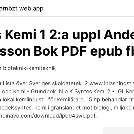
garnbzt.web.app
 Kemi 1 2:a uppl And
sson Bok PDF epub f
n bioteknik-kemiteknik
 Lista över Sveriges skoldatetek. 2 www.inlasningst
 och Kemi - Grundbok. N o K Syntes Kemi 2 •. Gl. Kem
lokal kemiindustri för kemilärare, 15 hp behandlar 
edelssyntes, kemi i gränslandet mot biologi, miljöke
ndinavo.com/download/lpo94swe.pdf.