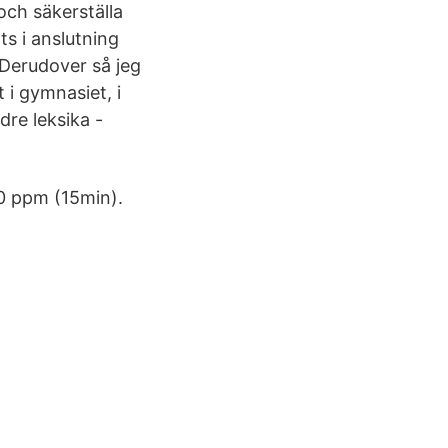
och säkerställa
s i anslutning
 Derudover så jeg
 i gymnasiet, i
dre leksika -
0 ppm (15min).