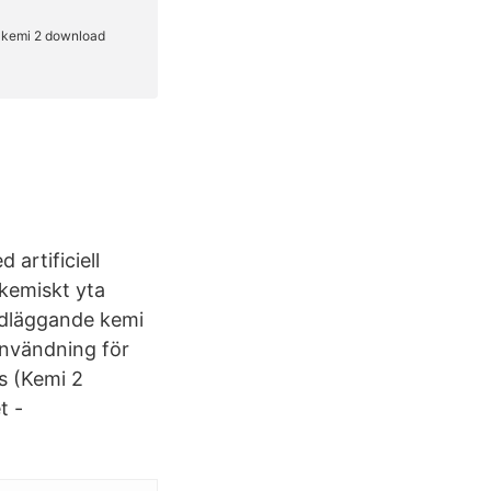
artificiell
okemiskt yta
ndläggande kemi
användning för
s (Kemi 2
t -