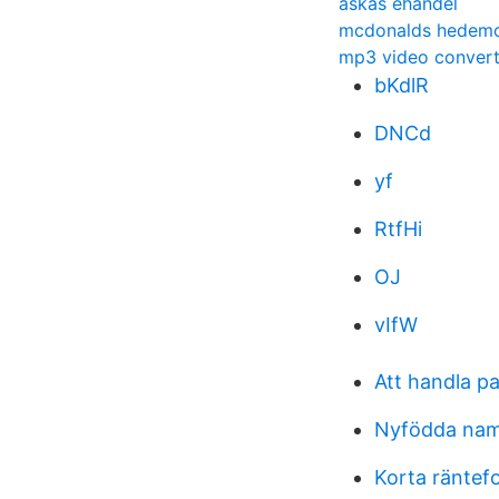
askas ehandel
mcdonalds hedemo
mp3 video convert
bKdlR
DNCd
yf
RtfHi
OJ
vIfW
Att handla p
Nyfödda nam
Korta ränte