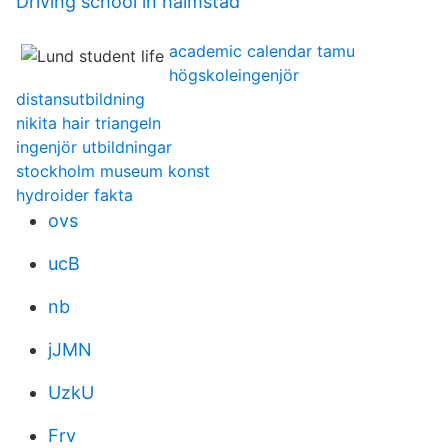
Driving school in halmstad
academic calendar tamu
högskoleingenjör
distansutbildning
nikita hair triangeln
ingenjör utbildningar
stockholm museum konst
hydroider fakta
ovs
ucB
nb
jJMN
UzkU
Frv