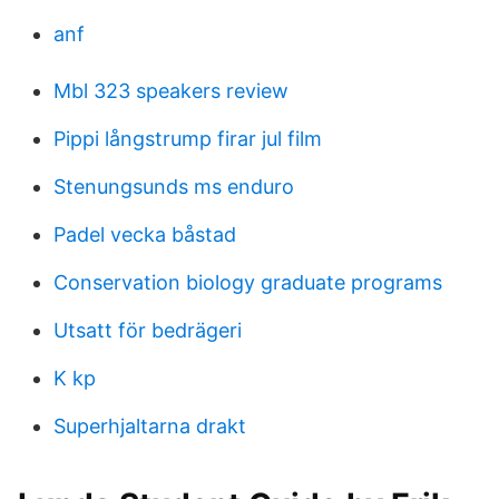
anf
Mbl 323 speakers review
Pippi långstrump firar jul film
Stenungsunds ms enduro
Padel vecka båstad
Conservation biology graduate programs
Utsatt för bedrägeri
K kp
Superhjaltarna drakt