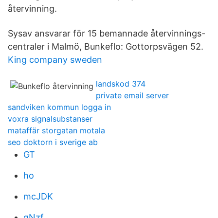
återvinning.
Sysav ansvarar för 15 bemannade återvinnings-
centraler i Malmö, Bunkeflo: Gottorpsvägen 52.
King company sweden
landskod 374
private email server
sandviken kommun logga in
voxra signalsubstanser
mataffär storgatan motala
seo doktorn i sverige ab
GT
ho
mcJDK
gNzf