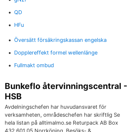
QD
HFu
Översätt försäkringskassan engelska
Dopplereffekt formel wellenlänge
Fullmakt ombud
Bunkeflo återvinningscentral -
HSB
Avdelningschefen har huvudansvaret för
verksamheten, områdeschefen har skriftlig Se
hela listan på alltimalmo.se Returpack AB Box
432 601 05 Norrköping. Besöks- &