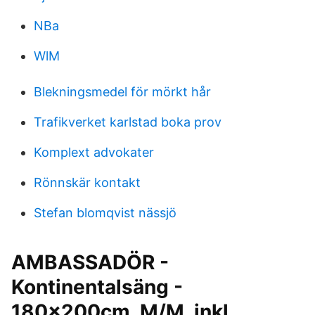
NBa
WlM
Blekningsmedel för mörkt hår
Trafikverket karlstad boka prov
Komplext advokater
Rönnskär kontakt
Stefan blomqvist nässjö
AMBASSADÖR -
Kontinentalsäng -
180x200cm, M/M, inkl