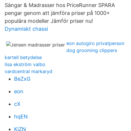
Sängar & Madrasser hos PriceRunner SPARA
pengar genom att jämföra priser på 1000+
populära modeller Jämför priser nu!
Dynamiskt chassi
eon autogiro privatperson
dog grooming clippers
kartell betydelse
lisa ekström valbo
vardcentral markaryd
BeZxG
eon
cX
hqEN
KjZN